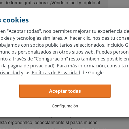
e de forma gratis ahora. ¡Véndelo fácil y rápido al
!
 cookies
c en "Aceptar todas", nos permites mejorar tu experiencia d
kies y tecnologías similares. Al hacer clic, nos das tu cons
rabajamos con socios publicitarios seleccionados, incluido G
utomático necesitas, primero de todo, leer con
nuncios personalizados en otros sitios web. Puedes persona
nes del vehículo en cuestión, ya que los fabricantes
to a través de "Configuración" (esto también es posible en
. Además, en el mercado existen muchos tipos de
la página de privacidad). Para más información, consulta 
ca y su diferencia con los manuales va algo más allá
Privacidad
y las
Políticas de Privacidad
de Google.
puede haber entre cómo conducir un coche de
ue esto puede implicar, y cómo conducir un coche
lo automático tenga alguna especificación en cuanto
Aceptar todas
para poder alargar su vida útil.
Configuración
ático no tiene pedal de embrague, así que si
 coche de marchas, esto podría suponer un
vista ergonómico, especialmente si pasas mucho