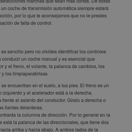
, selecciones marchas que sean más cortas. De todas
 un coche de transmisión automática siempre estará
cción, por lo que te aconsejamos que no le prestes
ción de falta de control.
 sencillo pero no olvides identificar los controles
 conducir un coche manual y es esencial que
 y el freno, el volante, la palanca de cambios, los
y los limpiaparabrisas.
o se encuentran en el suelo, a tus pies. El freno es un
 izquierdo y el acelerador está a la derecha.
 frente al asiento del conductor. Gíralo a derecha o
s llantas delanteras.
ntrarás la columna de dirección. Por lo general en la
a está la palanca de las direccionales, que tiene dos
hacia arriba y hacia abajo. A ambos lados de la