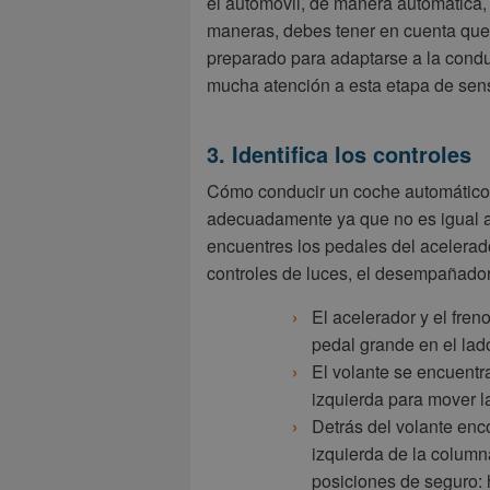
el automóvil, de manera automática
maneras, debes tener en cuenta que
preparado para adaptarse a la condu
mucha atención a esta etapa de sensa
3. Identifica los controles
Cómo conducir un coche automático es
adecuadamente ya que no es igual a
encuentres los pedales del acelerador
controles de luces, el desempañador 
El acelerador y el fren
pedal grande en el lado
El volante se encuentra
izquierda para mover la
Detrás del volante enco
izquierda de la column
posiciones de seguro: 