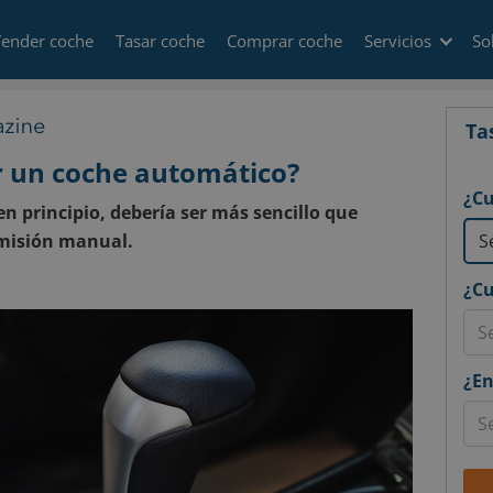
ender coche
Tasar coche
Comprar coche
Servicios
So
Ta
r un coche automático?
¿Cu
n principio, debería ser más sencillo que
smisión manual.
¿Cu
¿En