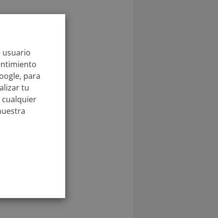
e usuario
entimiento
oogle, para
lizar tu
 cualquier
nuestra