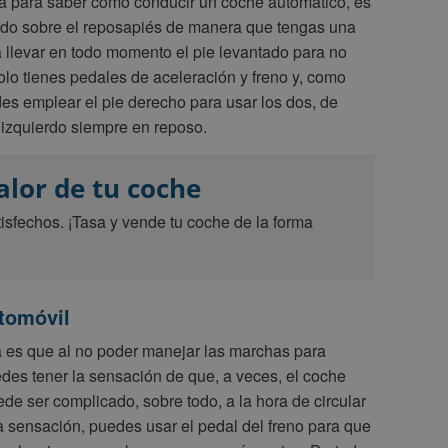
 para saber cómo conducir un coche automático, es
ierdo sobre el reposapiés de manera que tengas una
a llevar en todo momento el pie levantado para no
olo tienes pedales de aceleración y freno y, como
edes emplear el pie derecho para usar los dos, de
izquierdo siempre en reposo.
valor de tu coche
tisfechos. ¡Tasa y vende tu coche de la forma
utomóvil
a es que al no poder manejar las marchas para
uedes tener la sensación de que, a veces, el coche
ede ser complicado, sobre todo, a la hora de circular
a sensación, puedes usar el pedal del freno para que