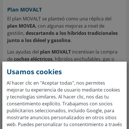
Plan MOVALT
El plan MOVALT se planteó como una réplica del
plan MOVEA
, con algunas mejoras a nivel de
gestión,
descartando a los híbridos tradicionales
junto a los diésel y gasolina
.
Las ayudas del
plan MOVALT
incentivan la compra
de
coches eléctricos
, híbridos enchufables, gas o
vehículos propulsados por hidrógeno.
Usamos cookies
A pesar de ser más restrictivas, estas subvenciones
Al hacer clic en "Aceptar todas", nos permites
se han agotado tan rápido como las del
plan
mejorar tu experiencia de usuario mediante cookies
MOVEA
, en las primeras 24 horas de su aplicación.
y tecnologías similares. Al hacer clic, nos das tu
consentimiento explícito. Trabajamos con socios
¿Pensando en comprar un coche eléctrico?
publicitarios seleccionados, incluido Google, para
mostrarte anuncios personalizados en otros sitios
Te contamos todo lo que tienes que
web. Puedes personalizar tu consentimiento a través
saber.