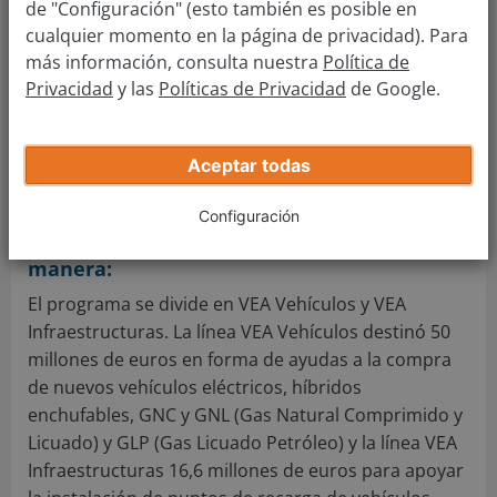
de "Configuración" (esto también es posible en
cualquier momento en la página de privacidad). Para
más información, consulta nuestra
Política de
Plan VEA
Privacidad
y las
Políticas de Privacidad
de Google.
El plan de apoyo
VEA
a vehículos viene a ser una
continuación de las ayudas que le precedieron, por
Aceptar todas
lo que cabe esperar que los destinatarios sean
parecidos.
Configuración
La subvención se dividirá de la siguiente
manera:
El programa se divide en VEA Vehículos y VEA
Infraestructuras. La línea VEA Vehículos destinó 50
millones de euros en forma de ayudas a la compra
de nuevos vehículos eléctricos, híbridos
enchufables, GNC y GNL (Gas Natural Comprimido y
Licuado) y GLP (Gas Licuado Petróleo) y la línea VEA
Infraestructuras 16,6 millones de euros para apoyar