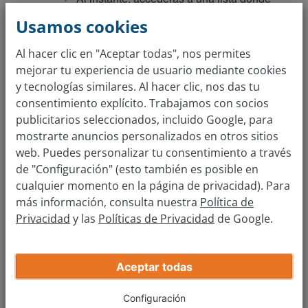
podrás hacer una consulta de tus multas de
Usamos cookies
tráfico.
Al hacer clic en "Aceptar todas", nos permites
Viendo el funcionamiento de TESTRA, seguramente te
mejorar tu experiencia de usuario mediante cookies
estarás preguntando: “¿puede cualquier persona utilizar mi
y tecnologías similares. Al hacer clic, nos das tu
nombre y número de matrícula para consultar mis multas?”.
consentimiento explícito. Trabajamos con socios
En realidad, sí. Los datos ofrecidos por este tablón son
publicitarios seleccionados, incluido Google, para
públicos a no ser que solicites lo contrario. Si lo deseas,
mostrarte anuncios personalizados en otros sitios
puedes incluir tu vehículo dentro de la “lista de excluidos”,
web. Puedes personalizar tu consentimiento a través
de modo que tus datos sean privados. De este modo, solo
de "Configuración" (esto también es posible en
tú y las personas que tú autorices podrán ver el listado de
cualquier momento en la página de privacidad). Para
tus multas.
más información, consulta nuestra
Política de
Privacidad
y las
Políticas de Privacidad
de Google.
Por otra parte, ten en cuenta que el TESTRA solo se
considerará un medio válido para notificar una multa en el
caso de la DGT no tenga una dirección postal válida a la
Aceptar todas
que pueda enviarte un correo certificado, o en el caso de
que esta notificación haya sido enviada dos veces pero no
Configuración