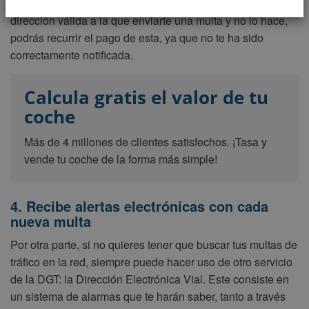
haya sido nunca recogida. Si Tráfico cuenta con una
dirección válida a la que enviarte una multa y no lo hace,
podrás recurrir el pago de esta, ya que no te ha sido
correctamente notificada.
Calcula gratis el valor de tu
coche
Más de 4 millones de clientes satisfechos. ¡Tasa y
vende tu coche de la forma más simple!
4. Recibe alertas electrónicas con cada
nueva multa
Por otra parte, si no quieres tener que buscar tus multas de
tráfico en la red, siempre puede hacer uso de otro servicio
de la DGT: la Dirección Electrónica Vial. Este consiste en
un sistema de alarmas que te harán saber, tanto a través