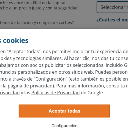
e.es abre una filial en la capital
che a un precio justo y con la seguridad
¿Cuál es el m
stema de tasación y compra de coches?
inua introduciendo unos datos extra y
che y te lo enviaremos directamente online.
 cookies
¿En qué año s
cita de entrega
en la sucursal para vender
c en "Aceptar todas", nos permites mejorar tu experiencia d
kies y tecnologías similares. Al hacer clic, nos das tu cons
da, compraremos tu coche al instante y nos
rabajamos con socios publicitarios seleccionados, incluido G
s. Todo este proceso es completamente
e a nada. ¿A qué esperas para traernos tu
nuncios personalizados en otros sitios web. Puedes persona
to a través de "Configuración" (esto también es posible en
la página de privacidad). Para más información, consulta 
Privacidad
y las
Políticas de Privacidad
de Google.
Nuestras sucur
Sucursal Le
Aceptar todas
Sucursal Sa
Sucursal A 
Configuración