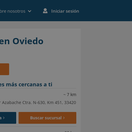
bre nosotros
Iniciar sesión
en Oviedo
es más cercanas a ti
~
7
km
r Azabache Ctra. N-630, Km 451, 33420
a
Buscar sucursal