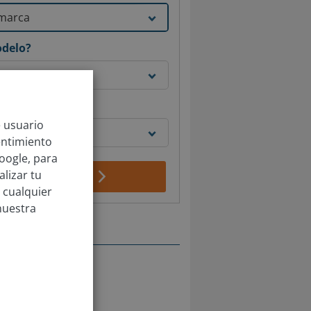
odelo?
e matriculó?
e usuario
entimiento
oogle, para
lizar tu
Obtener tasación
 cualquier
nuestra
sales
ón
ntander
Coruña