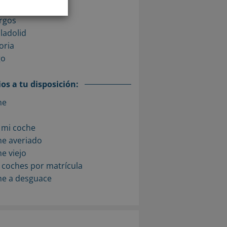
urense
rgos
ladolid
oria
go
os a tu disposición:
he
 mi coche
he averiado
e viejo
 coches por matrícula
he a desguace