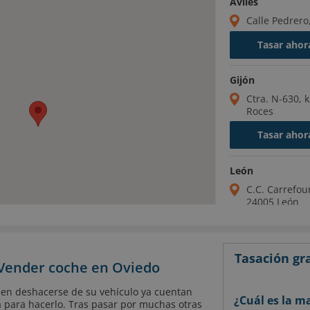
Avilés
Calle Pedrero
Tasar ahor
Gijón
Ctra. N-630, 
Roces
Tasar ahor
León
C.C. Carrefou
24005 León
Tasar ahor
Tasación gra
 Vender coche en Oviedo
en deshacerse de su vehículo ya cuentan
¿Cuál es la m
 para hacerlo. Tras pasar por muchas otras