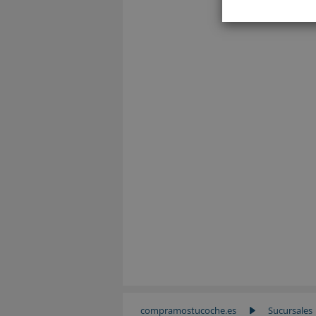
compramostucoche.es
Sucursales