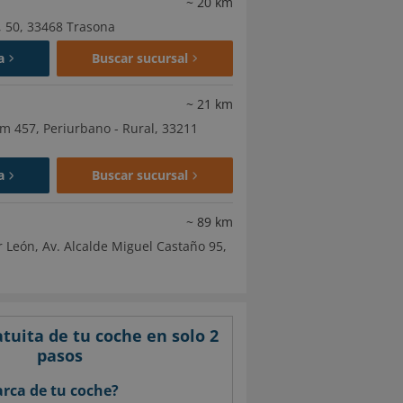
~
20
km
, 50, 33468 Trasona
a
Buscar sucursal
~
21
km
km 457, Periurbano - Rural, 33211
a
Buscar sucursal
~
89
km
r León, Av. Alcalde Miguel Castaño 95,
a
Buscar sucursal
tuita de tu coche en solo 2
pasos
arca de tu coche?