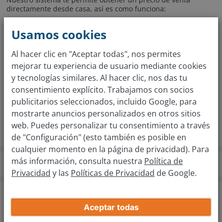
directamente desde casa, así es como funciona:
Si quieres vender tu coche, completa la tasación
Usamos cookies
introduciendo unos datos extra y cargando unas fotos
sencillas del vehículo para recibir tu precio de venta.
Al hacer clic en "Aceptar todas", nos permites
Con este precio puedes pedir una cita de entrega en la
mejorar tu experiencia de usuario mediante cookies
sucursal que elijas para vender el coche directamente a este
y tecnologías similares. Al hacer clic, nos das tu
precio. En la sucursal, confirmamos tus datos, firmamos el
contrato de compraventa y nos ocuparemos de todo el
consentimiento explícito. Trabajamos con socios
papeleo por ti.
publicitarios seleccionados, incluido Google, para
¡Acércate a la sucursal de Lleida y vende tranquilamente con
mostrarte anuncios personalizados en otros sitios
todas las garantías!
web. Puedes personalizar tu consentimiento a través
de "Configuración" (esto también es posible en
cualquier momento en la página de privacidad). Para
más información, consulta nuestra
Política de
compramostucoche.es
Sucursales
Lleida
Privacidad
y las
Políticas de Privacidad
de Google.
Tasación gratuita de tu coche en solo 2 pasos
Aceptar todas
¿Cuál es la marca de tu coche?