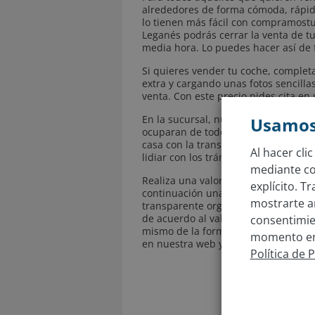
alrededores de forma cómoda, rápida,
lo tienen más fácil con compramostu
Leganés podrás cerrar la venta de 
media hora. Lo puedes hacer así de f
Si quieres vender tu coche, complet
extra y cargando unas fotos sencillas
venta. Con este precio pides cita en
En la sucursal, nuestros expertos co
Usamos
ocuparan de todos los trámites. En 
casa con la transferencia del precio
Al hacer cli
lidiar con los trámites burocráticos e
mediante coo
Realiza una valoración rápida a trav
explícito. T
continuación una cita en nuestras n
mostrarte a
transparente organizado en dos fase
de acuerdo al valor de tu vehículo e
consentimien
mismo de la forma más rápida y cóm
momento en 
en nuestra web y descubre cuánto p
Política de 