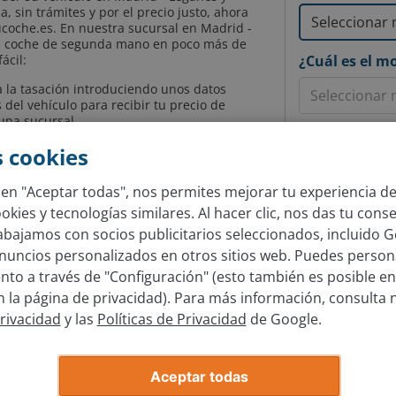
 sin trámites y por el precio justo, ahora
coche.es. En nuestra sucursal en Madrid -
tu coche de segunda mano en poco más de
ácil:
¿Cuál es el m
a la tasación introduciendo unos datos
 del vehículo para recibir tu precio de
 una sucursal.
¿En qué año s
nfirmarán los datos del coche y se
 cookies
poco más de 30 minutos, estás de vuelta a
 hecha a tu cuenta bancaria y sin tener que
c en "Aceptar todas", nos permites mejorar tu experiencia d
n Tráfico.
kies y tecnologías similares. Al hacer clic, nos das tu cons
és de nuestra herramienta online y pide a
rabajamos con socios publicitarios seleccionados, incluido G
uevas instalaciones en Madrid. Este método
nuncios personalizados en otros sitios web. Puedes persona
s nos permite ofrecer el precio más justo
n el mercado y realizar la compra del
to a través de "Configuración" (esto también es posible en
oda para ti. ¡Tasa tu coche ahora mismo
la página de privacidad). Para más información, consulta 
uedes ganar por él!
Nuestras sucur
Privacidad
y las
Políticas de Privacidad
de Google.
Sucursal Ma
Sucursal Ma
Aceptar todas
Sucursal M