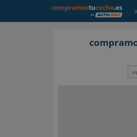
V
compramos