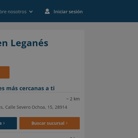
bre nosotros
Iniciar sesión
en Leganés
es más cercanas a ti
~
2
km
, Calle Severo Ochoa, 15, 28914
a
Buscar sucursal