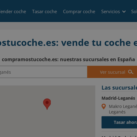
ender coche
Tasar coche
Comprar coche
Servicios
So
tucoche.es: vende tu coche 
compramostucoche.es: nuestras sucursales en España
Ver sucursal
Las sucursal
Madrid-Leganés
Makro Leganés
Leganés
Tasar ahor