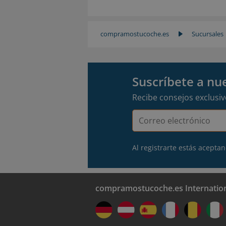
compramostucoche.es
Sucursales
Suscríbete a nu
Recibe consejos exclusi
Correo
electrónico
Al registrarte estás acepta
compramostucoche.es Internatio