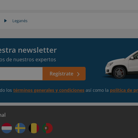
Leganés
estra newsletter
vos de nuestros expertos
Regístrate
ndo los
términos generales y condiciones
así como la
política de p
nal