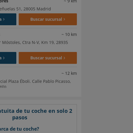
ores
~
9
km
Peñuelas 51, 28005 Madrid
a
Buscar sucursal
s
~
10
km
r Móstoles, Ctra N-V, Km 19, 28935
a
Buscar sucursal
~
12
km
ial Plaza Éboli. Calle Pablo Picasso,
into
a
Buscar sucursal
tuita de tu coche en solo 2
pasos
arca de tu coche?