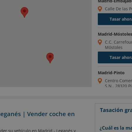
Madrid-Embajad
Calle De las 
Tasar ahor
Madrid-Móstole
C.C. Carrefou
Móstoles
Tasar ahor
Madrid-Pinto
Centro Comerc
S.N., 28320 P
Tasar ahor
Tasación gra
Leganés | Vender coche en
¿Cuál es la m
der su vehículo en Madrid - Leganés y