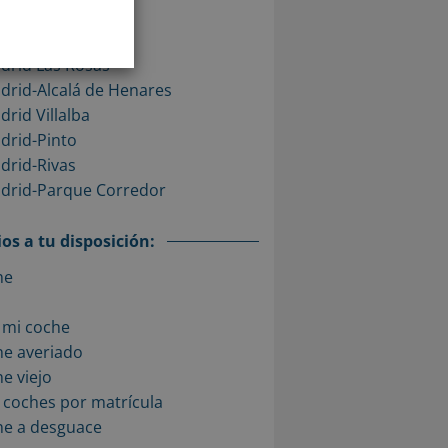
drid Móstoles
drid Alcobendas
drid Las Rosas
drid-Alcalá de Henares
rid Villalba
drid-Pinto
drid-Rivas
adrid-Parque Corredor
os a tu disposición:
he
 mi coche
he averiado
e viejo
 coches por matrícula
he a desguace