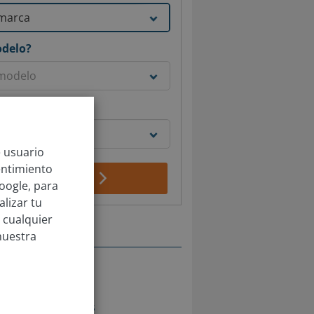
odelo?
e matriculó?
e usuario
entimiento
Obtener tasación
oogle, para
lizar tu
 cualquier
nuestra
sales
drid Carralero
drid Cuzco
adrid Embajadores