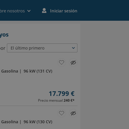
bre nosotros
Iniciar sesión
yos
por
El último primero
Gasolina
96 kW (131 CV)
17.799 €
Precio mensual
240 €
*
Gasolina
96 kW (130 CV)