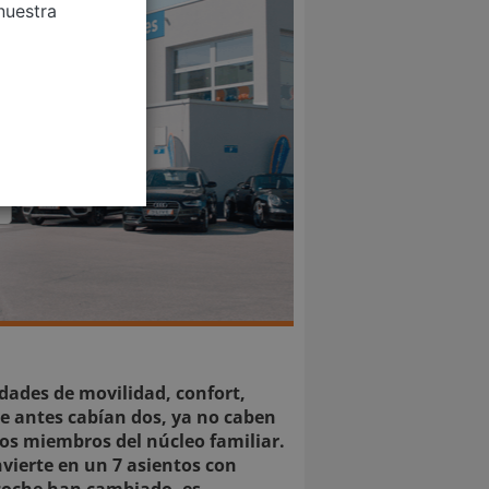
nuestra
dades de movilidad, confort,
de antes cabían dos, ya no caben
 los miembros del núcleo familiar.
vierte en un 7 asientos con