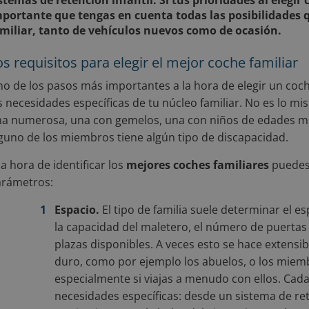
stemas de retención infantil. Si tus prioridades al elegi
portante que tengas en cuenta todas las posibilidades q
miliar, tanto de vehículos nuevos como de ocasión.
os requisitos para elegir el mejor coche familiar
o de los pasos más importantes a la hora de elegir un coche
s necesidades específicas de tu núcleo familiar. No es lo 
a numerosa, una con gemelos, una con niños de edades muy
guno de los miembros tiene algún tipo de discapacidad.
la hora de identificar los
mejores coches familiares
puedes 
rámetros:
Espacio.
El tipo de familia suele determinar el e
la capacidad del maletero, el número de puertas y
plazas disponibles. A veces esto se hace extensi
duro, como por ejemplo los abuelos, o los miembr
especialmente si viajas a menudo con ellos. Cada
necesidades específicas: desde un sistema de ret