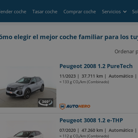
ender coche
Tasar coche
Comprar coche
Servicios
So
ómo elegir el mejor coche familiar para los tu
Ordenar 
Peugeot 2008 1.2 PureTech
11/2023
37.711 km
Automático
≈ 133 g CO₂/km (Combinado)
Peugeot 3008 1.2 e-THP
07/2020
47.260 km
Automático
≈ 112 g CO₂/km (Combinado)