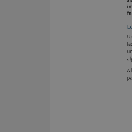
si
im
fa
L
Un
la
un
al
A 
pa