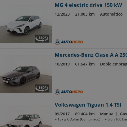
MG 4 electric drive 150 kW
12/2023
21.003 km
Automático
Mercedes-Benz Clase A A 25
10/2019
61.647 km
Doble embra
Volkswagen Tiguan 1.4 TSI
09/2017
89.464 km
Manual
Gas
≈ 137 g CO₂/km (Combinado)
≈ 6,0 l/100 k