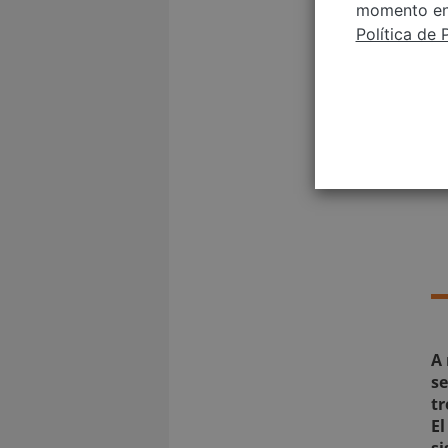
momento en 
Política de 
A 
se
tr
El