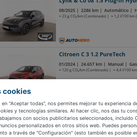
Lynk & Co 08 1.5 Plug-in Hyb
08/2025
2286 km
Automático
H
≈ 23 g CO₂/km (Combinado)
≈ 1,2 l/100 km
Citroen C 3 1.2 PureTech
01/2024
24.657 km
Manual
Gas
≈ 120 g CO₂/km (Combinado)
≈ 4,4 l/100 k
 cookies
c en "Aceptar todas", nos permites mejorar tu experiencia d
kies y tecnologías similares. Al hacer clic, nos das tu con
Anterior
1
2
3
4
5
…
rabajamos con socios publicitarios seleccionados, incluido 
nuncios personalizados en otros sitios web. Puedes persona
Compramos tu coche
nto a través de "Configuración" (esto también es posible e