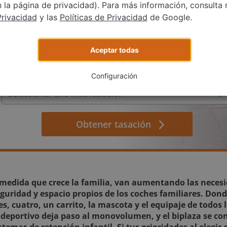
la página de privacidad). Para más información, consulta 
Tasa tu coche gratis, reserva una cita, vende tu coche de forma
Privacidad
y las
Políticas de Privacidad
de Google.
rápida y fácil.
Aceptar todas
Configuración
Obtener tasación
medida que crece la familia, van aumentando las necesi
guridad y espacio propios de los coches familiares. Don
es, cuatro, un carrito, la mascota y el equipaje de todos
 deportivo deja paso al monovolumen, y el biplaza se con