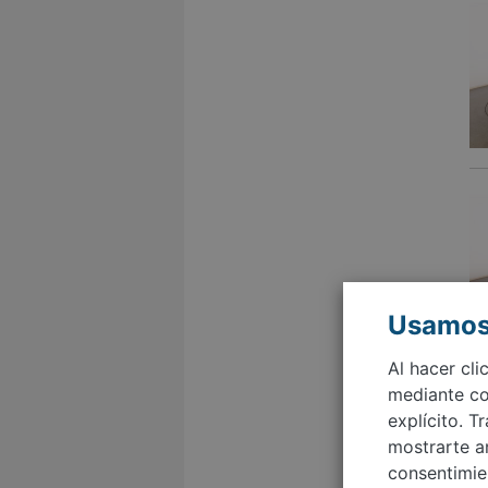
Usamos
Al hacer cli
mediante coo
explícito. T
mostrarte a
consentimie