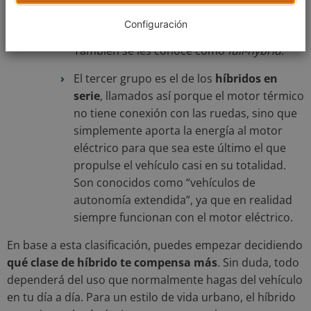
de híbrido permite recuperar la energía y
Configuración
optimizarla de forma más eficiente.
También se les conoce como
full-hybrid
.
El tercer grupo es el de los
híbridos en
serie
, llamados así porque el motor térmico
no tiene conexión con las ruedas, sino que
simplemente aporta la energía al motor
eléctrico para que sea este último el que
propulse el vehículo casi en su totalidad.
Son conocidos como “vehículos de
autonomía extendida”, ya que en realidad
siempre funcionan con el motor eléctrico.
En base a esta clasificación, puedes empezar decidiendo
qué clase de híbrido te compensa más
. Sin duda, todo
dependerá del uso que normalmente hagas del vehículo
en tu día a día. Para un estilo de vida urbano, el híbrido