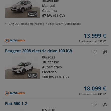
36.894 km
Manual
Gasolina
67 kW (91 CV)
≈ 127 g CO₂/km (Combinado)
≈ 5,5 l/100 km (Combinado)
13.999 €
Precio mensual
192 €
*
Peugeot 2008 electric drive 100 kW
06/2022
38.727 km
Automático
Eléctrico
100 kW (136 CV)
18.099 €
Precio mensual
241 €
*
Fiat 500 1.2
07/2018