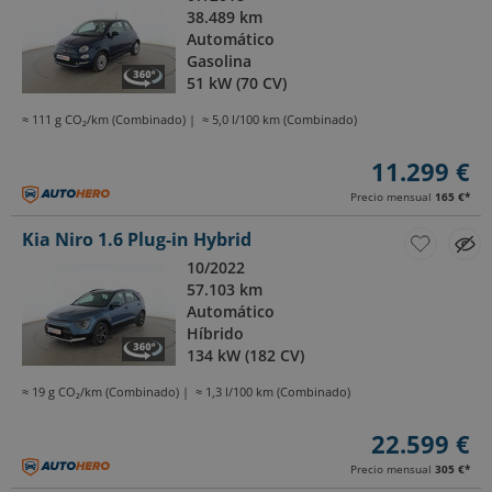
38.489 km
Automático
Gasolina
51 kW (70 CV)
≈ 111 g CO₂/km (Combinado)
≈ 5,0 l/100 km (Combinado)
11.299 €
Precio mensual
165 €
*
Kia Niro 1.6 Plug-in Hybrid
10/2022
57.103 km
Automático
Híbrido
134 kW (182 CV)
≈ 19 g CO₂/km (Combinado)
≈ 1,3 l/100 km (Combinado)
22.599 €
Precio mensual
305 €
*