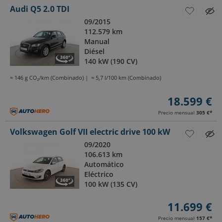
Audi Q5 2.0 TDI
09/2015
112.579 km
Manual
Diésel
140 kW (190 CV)
≈ 146 g CO₂/km (Combinado)
≈ 5,7 l/100 km (Combinado)
18.599 €
Precio mensual
305 €
*
Volkswagen Golf VII electric drive 100 kW
09/2020
106.613 km
Automático
Eléctrico
100 kW (135 CV)
11.699 €
Precio mensual
157 €
*