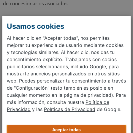
de concesionarios asociados.
1. La gran pregunta: ¿qué coche híbrido
comprar?
Usamos cookies
Los coches híbridos se dividen en tres grupos
Al hacer clic en "Aceptar todas", nos permites
principales, cuya diferencia se basa en el ordenamiento
mejorar tu experiencia de usuario mediante cookies
y la administración de la energía de sus componentes.
y tecnologías similares. Al hacer clic, nos das tu
consentimiento explícito. Trabajamos con socios
En los
híbridos en paralelo
, los dos
publicitarios seleccionados, incluido Google, para
motores se usan a la vez para potenciar la
mostrarte anuncios personalizados en otros sitios
transmisión. De entre todos los híbridos,
web. Puedes personalizar tu consentimiento a través
los que usan la transmisión en paralelo son
de "Configuración" (esto también es posible en
los menos eficientes.
cualquier momento en la página de privacidad). Para
más información, consulta nuestra
Política de
En el
híbrido combinado
, ambos motores
Privacidad
y las
Políticas de Privacidad
de Google.
pueden usarse indiferentemente, ya que
ambos van directamente conectados a las
ruedas. Esto supone una dificultad técnica
Aceptar todas
añadida al funcionamiento, pero este tipo