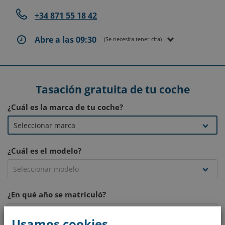
+34 871 55 18 42
Abre a las 09:30
(Se necesita tener cita)
Tasación gratuita de tu coche
¿Cuál es la marca de tu coche?
¿Cuál es el modelo?
¿En qué año se matriculó?
Usamos cookies