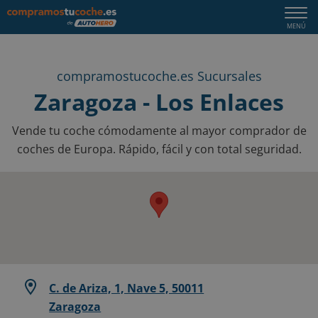
Togg
MENÚ
navi
compramostucoche.es Sucursales
Zaragoza - Los Enlaces
Vende tu coche cómodamente al mayor comprador de
coches de Europa. Rápido, fácil y con total seguridad.
C. de Ariza, 1, Nave 5, 50011
Zaragoza