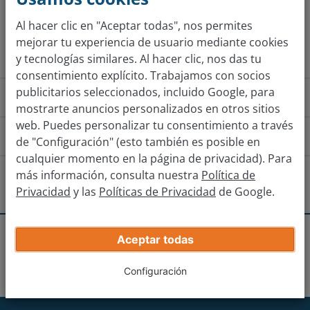
Al hacer clic en "Aceptar todas", nos permites
Obtener tasación
mejorar tu experiencia de usuario mediante cookies
y tecnologías similares. Al hacer clic, nos das tu
consentimiento explícito. Trabajamos con socios
publicitarios seleccionados, incluido Google, para
¿Cómo funciona?
mostrarte anuncios personalizados en otros sitios
web. Puedes personalizar tu consentimiento a través
¿Cómo llego a la sucursal?
de "Configuración" (esto también es posible en
cualquier momento en la página de privacidad). Para
Zaragoza
Utebo
Cuarte de H
más información, consulta nuestra
Política de
¿Hay otras sucursales cerca?
Privacidad
y las
Políticas de Privacidad
de Google.
Dirígete hacia N-232 durante 5km y en la siguiente
Zaragoza-Actur
rotonda toma la cuarta salida hacia N-232.
Recibe tu oferta real
Aceptar todas
Sucursales
Zaragoza
Zaragoza - Los
Continúa recto hacia N-232 durante 300m hasta Av. de
Zaragoza-Puerto Venecia
Introduce los datos de tu coche.
Enlaces
Madrid.
Configuración
Sigue recto hacia Av. de Madrid 2km y en la siguiente
Tudela