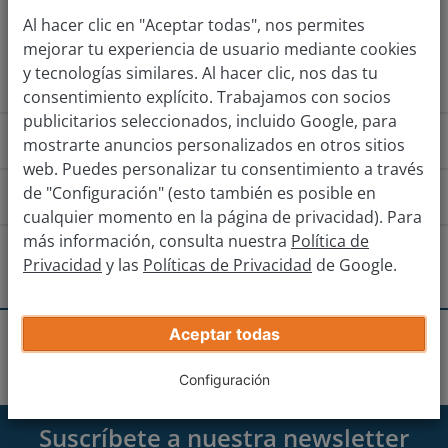
Al hacer clic en "Aceptar todas", nos permites
Obtener tasación
mejorar tu experiencia de usuario mediante cookies
y tecnologías similares. Al hacer clic, nos das tu
consentimiento explícito. Trabajamos con socios
publicitarios seleccionados, incluido Google, para
¿Cómo funciona?
mostrarte anuncios personalizados en otros sitios
web. Puedes personalizar tu consentimiento a través
de "Configuración" (esto también es posible en
¿Cómo llego a la sucursal?
cualquier momento en la página de privacidad). Para
más información, consulta nuestra
Política de
Manlleu
Tona
Vic
¿Hay otras sucursales cerca?
Privacidad
y las
Políticas de Privacidad
de Google.
Dirígete hacia el noroeste hacia Carrer Torelló y
Barcelona-Granollers
continúa durante 3km e incorporate a C-17.
Aceptar todas
Recibe tu oferta real
Sucursales
Vic
Vic
Continúa en C-17 durante 4km y, a continuación toma
Manresa
Introduce los datos de tu coche.
Configuración
la salida 64 hacia C-25/Girona/Vic.
En la rotonda continua recto dirección Av. De la Ribera
Girona
Suscríbete a nuestra newsletter