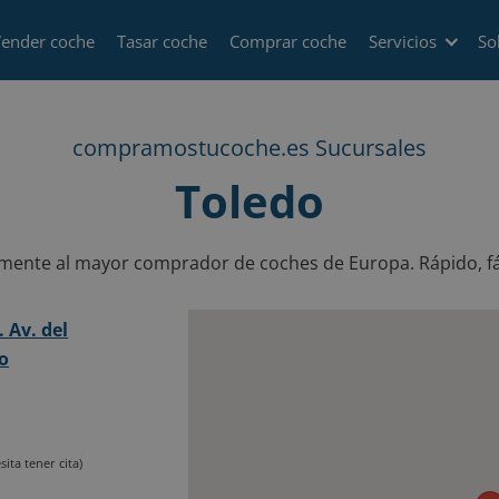
ender coche
Tasar coche
Comprar coche
Servicios
So
compramostucoche.es Sucursales
Toledo
nte al mayor comprador de coches de Europa. Rápido, fáci
 Av. del
do
sita tener cita)