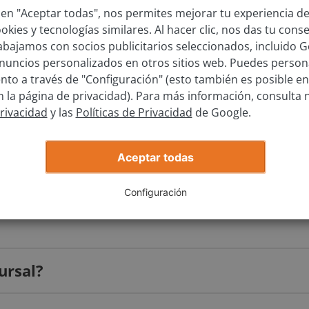
l es el modelo?
c en "Aceptar todas", nos permites mejorar tu experiencia d
kies y tecnologías similares. Al hacer clic, nos das tu cons
rabajamos con socios publicitarios seleccionados, incluido G
nuncios personalizados en otros sitios web. Puedes persona
qué año se matriculó?
to a través de "Configuración" (esto también es posible en
la página de privacidad). Para más información, consulta 
Privacidad
y las
Políticas de Privacidad
de Google.
Obtener tasación
Aceptar todas
Configuración
ursal?