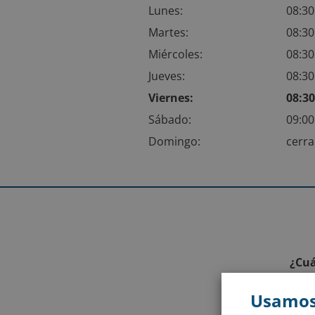
Lunes:
08:30
Martes:
08:30
Miércoles:
08:30
Jueves:
08:30
Viernes:
08:30
Sábado:
09:00
Domingo:
cerr
¿Cuá
Usamos