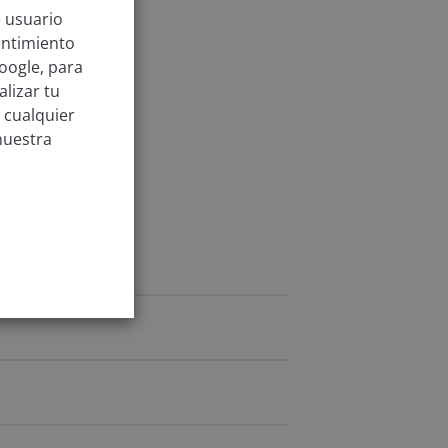
e usuario
entimiento
oogle, para
lizar tu
 cualquier
nuestra