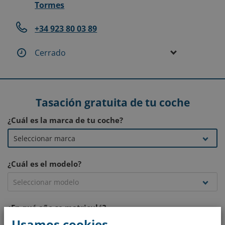
Tormes
+34 923 80 03 89
Cerrado
Tasación gratuita de tu coche
¿Cuál es la marca de tu coche?
¿Cuál es el modelo?
¿En qué año se matriculó?
Usamos cookies