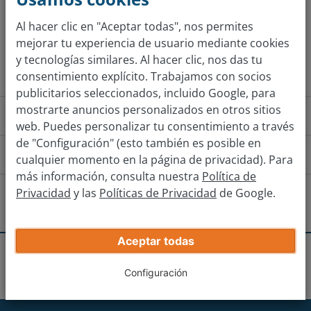
Al hacer clic en "Aceptar todas", nos permites
mejorar tu experiencia de usuario mediante cookies
Obtener tasación
y tecnologías similares. Al hacer clic, nos das tu
consentimiento explícito. Trabajamos con socios
publicitarios seleccionados, incluido Google, para
mostrarte anuncios personalizados en otros sitios
¿Cómo funciona?
web. Puedes personalizar tu consentimiento a través
de "Configuración" (esto también es posible en
¿Cómo llego a la sucursal?
cualquier momento en la página de privacidad). Para
más información, consulta nuestra
Política de
Desde el centro de Salamanca
Desde
Privacidad
y las
Políticas de Privacidad
de Google.
¿Hay otras sucursales cerca?
En la glorieta de la Ciudad de Brujas, toma la primera
Valladolid
Aceptar todas
salida hacia Paseo del Tormes y continúa hacia Puente
Recibe tu oferta real
Felipe VI.
Sucursales
Salamanca
Salamanca
Talavera de la Reina
Configuración
Introduce los datos de tu coche.
En la glorieta Leonardo da Vinci, toma la tercera salida
hacia Ctra. Madrid/Vía Helmántica/N-501.