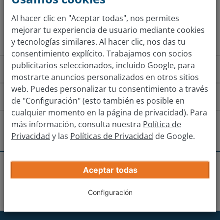
Al hacer clic en "Aceptar todas", nos permites
Obtener tasación
mejorar tu experiencia de usuario mediante cookies
y tecnologías similares. Al hacer clic, nos das tu
consentimiento explícito. Trabajamos con socios
publicitarios seleccionados, incluido Google, para
¿Cómo funciona?
mostrarte anuncios personalizados en otros sitios
web. Puedes personalizar tu consentimiento a través
¿Cómo llego a la sucursal?
de "Configuración" (esto también es posible en
cualquier momento en la página de privacidad). Para
Fuengirola
Torremolinos
Ma
más información, consulta nuestra
Política de
¿Hay otras sucursales cerca?
Privacidad
y las
Políticas de Privacidad
de Google.
Dirígete hacia Av. De Mijas y continúa recto durante
Málaga
200m, en la próxima salida deberás desviarte en
Recibe tu oferta real
Aceptar todas
dirección C. Miguel Bueno.
Sucursales
Las Lagunas de Mijas
Málaga - El Viso
Introduce los datos de tu coche.
Fuengirola
Sigue recto por C. Miguel Bueno durante 450m y en la
Configuración
siguiente rotonda, toma la tercera salida para
Marbella
continuar por Av. Alcalde Clemente.