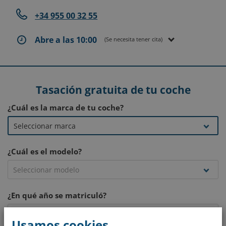
+34 955 00 32 55
Abre a las 10:00
(Se necesita tener cita)
Tasación gratuita de tu coche
¿Cuál es la marca de tu coche?
¿Cuál es el modelo?
¿En qué año se matriculó?
Usamos cookies