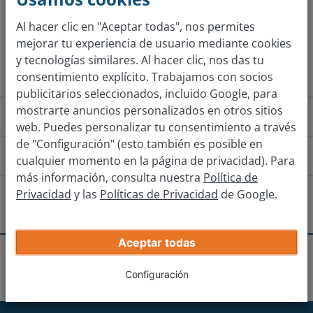
Al hacer clic en "Aceptar todas", nos permites
mejorar tu experiencia de usuario mediante cookies
Obtener tasación
y tecnologías similares. Al hacer clic, nos das tu
consentimiento explícito. Trabajamos con socios
publicitarios seleccionados, incluido Google, para
mostrarte anuncios personalizados en otros sitios
¿Cómo funciona?
web. Puedes personalizar tu consentimiento a través
de "Configuración" (esto también es posible en
¿Cómo llego a la sucursal?
cualquier momento en la página de privacidad). Para
más información, consulta nuestra
Política de
Privacidad
y las
Políticas de Privacidad
de Google.
¿Hay otras sucursales cerca?
Benidorm
Aceptar todas
Recibe tu oferta real
Sucursales
Cocentaina
Alcoy
Gandía
Configuración
Introduce los datos de tu coche.