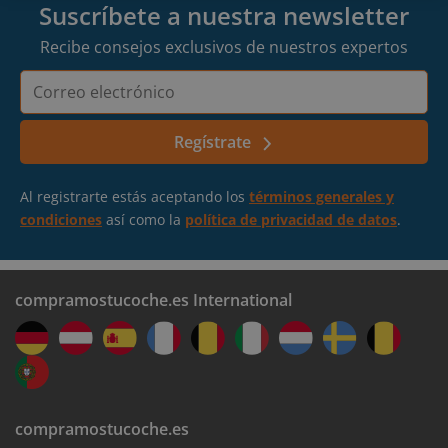
Alicante-Plaza Mar 2
Suscríbete a nuestra newsletter
Recibe consejos exclusivos de nuestros expertos
Alzira
Correo
electrónico
Elche
Regístrate
Confirmamos los datos
Valencia-Sur
Al registrarte estás aceptando los
términos generales y
Reserva una cita en una sucursal cercana.
condiciones
así como la
política de privacidad de datos
.
compramostucoche.es International
Recibe tu dinero
compramostucoche.es