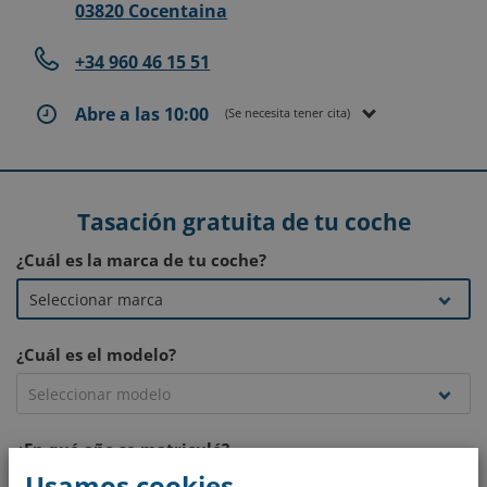
03820 Cocentaina
+34 960 46 15 51
Abre a las 10:00
(Se necesita tener cita)
Tasación gratuita de tu coche
¿Cuál es la marca de tu coche?
¿Cuál es el modelo?
¿En qué año se matriculó?
Usamos cookies